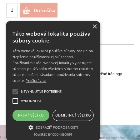
Do košíka
×
Táto webová lokalita používa
Popis
Charakteristiky
súbory cookie.
Táto webová lokalita používa súbory cookie na
Dámska kruhová sukňa, magenta
zlepšenie používateľskej skúsenosti.
Používaním našej webovej lokality vyjadrujete
súhlas s používaním všetkých súborov cookie v
Sukňa sa krásne točí, v páse je guma široká 4cm.
Látka je ľahučká, splývavá, sukňa je výborná aj na tanečné tréningy.
súlade s našimi zásadami používania súborov
cookie.
Prečítať viac
Do poznámky uveďte:
obvod pása
NEVYHNUTNE POTREBNÉ
obvod bokov
celkovú dĺžku sukne
VÝKONNOSŤ
Materiál viskóza, polyester
Sukňa je v predaji bez opaska
PRIJAŤ VŠETKO
ODMIETNUŤ VŠETKO
ZOBRAZIŤ PODROBNOSTI
POWERED BY COOKIESCRIPT
Copyright 2019 - 2026 © krajulka
Vytvárame eshopy - Atomer.sk