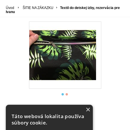
Úvod
ŠITIE NA ZÁKAZKU
Textil do detskej izby, rezervácia pre
Ivanu
×
Dostupnosť:
vypredané
Táto webová lokalita používa
Počet ks:
0
ks
súbory cookie.
Kúpou tohto produktu získate
44
bodov.