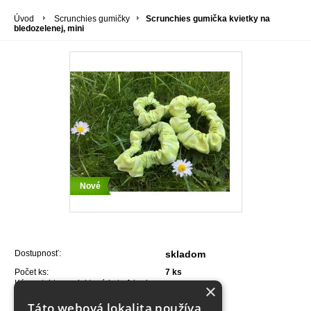
Úvod
Scrunchies gumičky
Scrunchies gumička kvietky na
bledozelenej, mini
Nové
Dostupnosť:
skladom
Počet ks:
7
ks
Kúpou tohto produktu získate
1
bod.
×
1,50 €
Táto webová lokalita používa