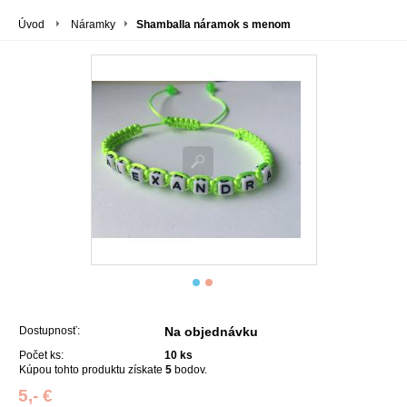
Úvod
Náramky
Shamballa náramok s menom
Dostupnosť:
Na objednávku
Počet ks:
10
ks
Kúpou tohto produktu získate
5
bodov.
5,- €