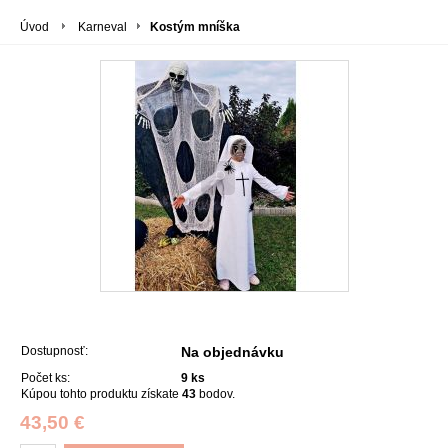
Úvod
Karneval
Kostým mníška
Dostupnosť:
Na objednávku
Počet ks:
9
ks
Kúpou tohto produktu získate
43
bodov.
43,50 €