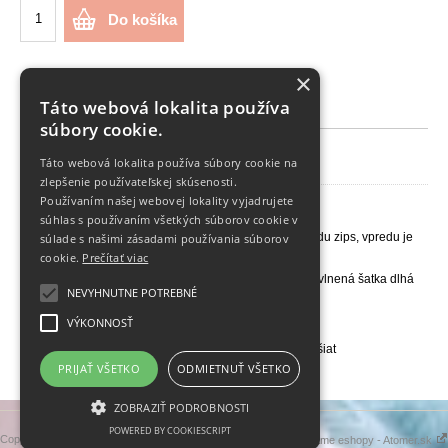
Do košíka
×
Táto webová lokalita používa
Popis
Charakteristiky
súbory cookie.
Kostým mníška
Táto webová lokalita používa súbory cookie na
zlepšenie používateľskej skúsenosti.
Používaním našej webovej lokality vyjadrujete
Kostým pozostáva zo šiat a šatky na hlavu.
súhlas s používaním všetkých súborov cookie v
Šaty- sú ušité do Áčka, v páse mierne vytvarované, vzadu zips, vpredu je
súlade s našimi zásadami používania súborov
prišitý kríž 20cm.
cookie.
Prečítať viac
Šatka- je ušitá ako čelenka z úpletu, na nej je prišitá bavlnená šatka dlhá
NEVYHNUTNE POTREBNÉ
cca 70cm.
Do poznámky uveďte:
VÝKONNOSŤ
veľkosť (aktuálnu, akú dieťa nosí)
dĺžku kostýmu- merajte cez predok od pliec po spodok šiat
obvod hlavy
PRIJAŤ VŠETKO
ODMIETNUŤ VŠETKO
ZOBRAZIŤ PODROBNOSTI
POWERED BY COOKIESCRIPT
Copyright 2019 - 2026 © krajulka
Vytvárame eshopy - Atomer.sk