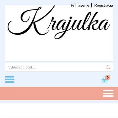
Prihlásenie
Registrácia
0
Kategórie
Kostým ježko Sonic