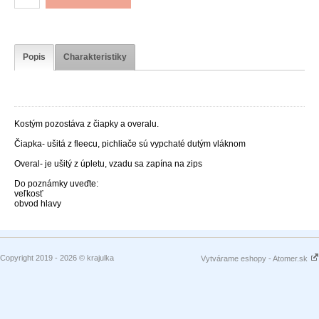
Popis
Charakteristiky
Kostým ježko Sonic
Kostým pozostáva z čiapky a overalu.
Čiapka- ušitá z fleecu, pichliače sú vypchaté dutým vláknom
Overal- je ušitý z úpletu, vzadu sa zapína na zips
Do poznámky uveďte:
veľkosť
obvod hlavy
Copyright 2019 - 2026 © krajulka
Vytvárame eshopy - Atomer.sk