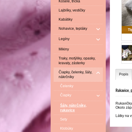
Košele, tričká
Lajblíky, vestičky
Kabátiky
Nohavice, tepláky
Ti
Legíny
Mikiny
Traky, motýliky, opasky,
kravaty, zásterky
Čiapky, čelenky, šály,
Popis
nákrčníky
Čelenky
Rukavice, 
Čiapky
Rukavičky 
Šály, nákrčníky,
Okolo zápä
rukavice
Látky na 
Sety
Klobúky