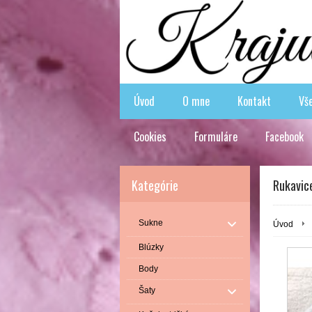
Úvod
O mne
Kontakt
Vš
Cookies
Formuláre
Facebook
Kategórie
Rukavice
Sukne
Úvod
Blúzky
Body
Šaty