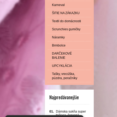
Karneval
ŠITIE NA ZÁKAZKU
Textil do domácnosti
Scrunchies gumičky
Náramky
Brmbolce
DARČEKOVÉ
BALENIE
UPCYKLÁCIA
Tašky, vrecúška,
púzdra, peračníky
Najpredávanejšie
01.
Dámska sukňa super
točiaca, červená