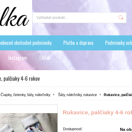
eobecné obchodné podmienky
Platba a doprava
Podmienky och
Instagram
TikTok
, palčiaky 4-6 rokov
Čiapky, čelenky, šály, nákrčníky
Šály, nákrčníky, rukavice
Rukavice, palčia
Rukavice, palčiaky 4-6 r
Dostupnosť:
Na ob