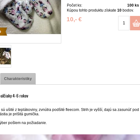
Počet ks:
100
ks
Kúpou tohto produktu získate
10
bodov.
10,- €
p
Charakteristiky
palčiaky 4-6 rokov
sú ušité z teplákoviny, zvnútra podšité fleecom. Strih je vyšší, dajú sa zasunúť pod
stia je prišitá gumička.
výber pošlem na požiadanie.