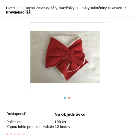
Úvod
Čiapky, čelenky, šály, nákrčníky
Šály, nákrčníky, rukavice
Prevliekací šál
Dostupnosť:
Na objednávku
Počet ks:
100
ks
Kúpou tohto produktu získate
12
bodov.