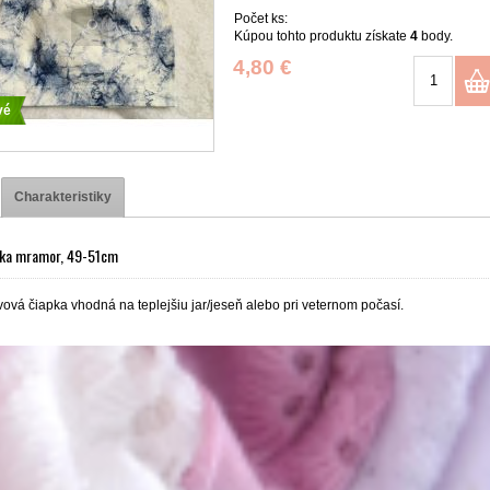
Počet ks:
Kúpou tohto produktu získate
4
body.
4,80 €
vé
Charakteristiky
pka mramor, 49-51cm
ová čiapka vhodná na teplejšiu jar/jeseň alebo pri veternom počasí.