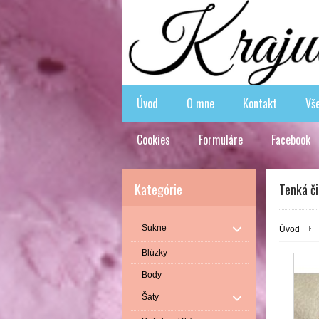
Úvod
O mne
Kontakt
Vš
Cookies
Formuláre
Facebook
Kategórie
Tenká č
Sukne
Úvod
Blúzky
Body
Šaty