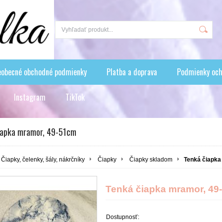
eobecné obchodné podmienky
Platba a doprava
Podmienky och
Instagram
TikTok
iapka mramor, 49-51cm
Čiapky, čelenky, šály, nákrčníky
Čiapky
Čiapky skladom
Tenká čiapka
Tenká čiapka mramor, 49
Dostupnosť: