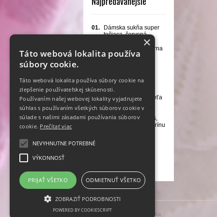
Najpredávanejšie
01.
Dámska sukňa super
točiaca, červená
×
02.
Chlapčenská folklórna
Táto webová lokalita používa
košeľa, bavlnená
súbory cookie.
03.
Kostým hasič Sam
Táto webová lokalita používa súbory cookie na
04.
Kostým kuchárka
zlepšenie používateľskej skúsenosti.
05.
Kostým Fíha Pre dieťa
Používaním našej webovej lokality vyjadrujete
ks
súhlas s používaním všetkých súborov cookie v
súlade s našimi zásadami používania súborov
06.
Kostým Judy Hopps,
rezervácia pre Katarínu
cookie.
Prečítať viac
07.
Kostým pavúk
NEVYHNUTNE POTREBNÉ
08.
Dámska sukňa,
VÝKONNOSŤ
červené ruže
PRIJAŤ VŠETKO
ODMIETNUŤ VŠETKO
ZOBRAZIŤ PODROBNOSTI
POWERED BY COOKIESCRIPT
Copyright 2019 - 2026 © krajulka