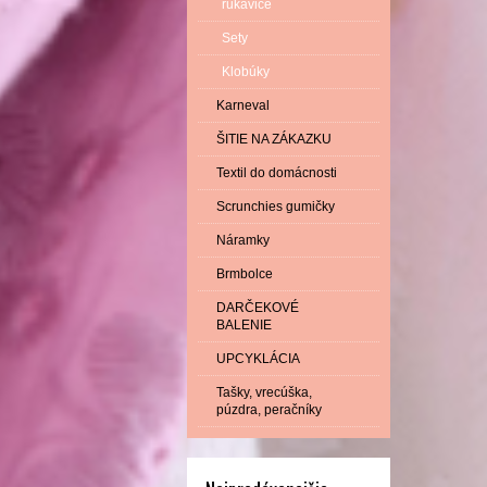
rukavice
Sety
Klobúky
Karneval
ŠITIE NA ZÁKAZKU
Textil do domácnosti
Scrunchies gumičky
Náramky
Brmbolce
DARČEKOVÉ
BALENIE
UPCYKLÁCIA
Tašky, vrecúška,
púzdra, peračníky