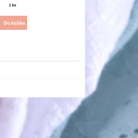
1
ks
Do košíka