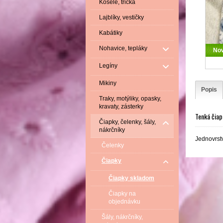
Košele, tričká
Lajblíky, vestičky
Kabátiky
Nohavice, tepláky
No
Legíny
Mikiny
Popis
Traky, motýliky, opasky,
kravaty, zásterky
Tenká čia
Čiapky, čelenky, šály,
nákrčníky
Jednovrstv
Čelenky
Čiapky
Čiapky skladom
Čiapky na
objednávku
Šály, nákrčníky,